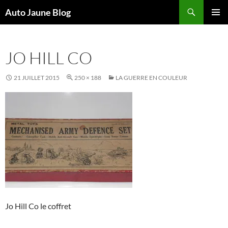
Recherche
Auto Jaune Blog
ALLER
MENU
AU
PRINCI
CONTENU
JO HILL CO
21 JUILLET 2015
250 × 188
LA GUERRE EN COULEUR
Jo Hill Co le coffret