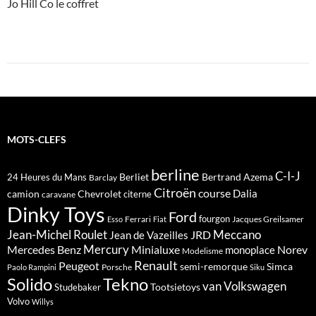
Jo Hill Co le coffret
MOTS-CLEFS
berline
C-I-J
Berliet
Bertrand Azema
24 Heures du Mans
Barclay
Citroën
course
Dalia
camion
Chevrolet
citerne
caravane
Dinky Toys
Ford
fourgon
Ferrari
Jacques Greilsamer
Esso
Fiat
Meccano
Jean-Michel Roulet
JRD
Jean de Vazeilles
Mercedes Benz
Mercury
Minialuxe
Norev
monoplace
Modelisme
Renault
Peugeot
semi-remorque
Simca
Porsche
Paolo Rampini
Siku
Solido
Tekno
van
Volkswagen
Tootsietoys
Studebaker
Volvo
Willys