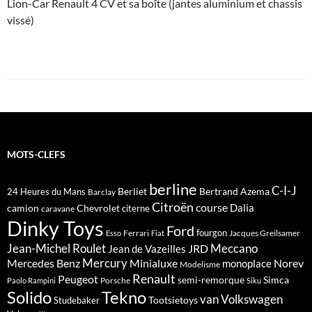
Lion-Car Renault 4 CV et sa boîte (jantes aluminium et chassis
vissé)
MOTS-CLEFS
berline
C-I-J
Berliet
Bertrand Azema
24 Heures du Mans
Barclay
Citroën
course
Dalia
camion
Chevrolet
citerne
caravane
Dinky Toys
Ford
fourgon
Ferrari
Jacques Greilsamer
Esso
Fiat
Meccano
Jean-Michel Roulet
JRD
Jean de Vazeilles
Mercedes Benz
Mercury
Minialuxe
Norev
monoplace
Modelisme
Renault
Peugeot
semi-remorque
Simca
Porsche
Paolo Rampini
Siku
Solido
Tekno
van
Volkswagen
Tootsietoys
Studebaker