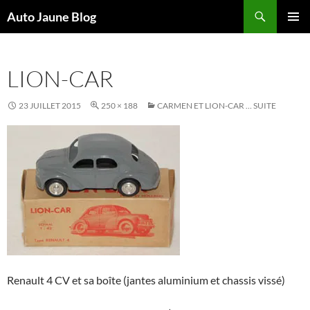
Recherche
Auto Jaune Blog
ALLER
MENU
AU
PRINCI
CONTENU
LION-CAR
23 JUILLET 2015
250 × 188
CARMEN ET LION-CAR … SUITE
Renault 4 CV et sa boîte (jantes aluminium et chassis vissé)