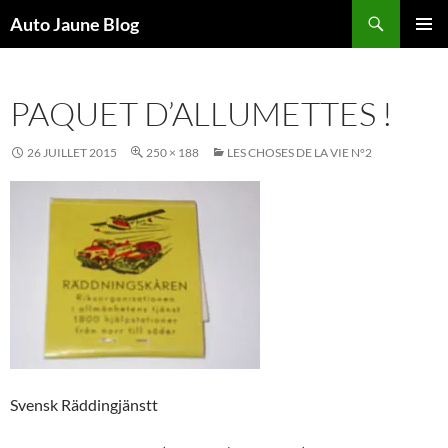
Recherche
Auto Jaune Blog
ALLER
MENU
AU
PRINCI
CONTENU
PAQUET D’ALLUMETTES !
26 JUILLET 2015
250 × 188
LES CHOSES DE LA VIE N°2
Svensk Räddingjänstt