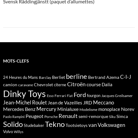
Svensk Räddingjänstt (paquet d’allumettes)
MOTS-CLEFS
berline
C-I-J
Berliet
Bertrand Azema
24 Heures du Mans
Barclay
Citroën
course
Dalia
camion
Chevrolet
citerne
caravane
Dinky Toys
Ford
fourgon
Ferrari
Jacques Greilsamer
Esso
Fiat
Meccano
Jean-Michel Roulet
JRD
Jean de Vazeilles
Mercedes Benz
Mercury
Minialuxe
Norev
monoplace
Modelisme
Renault
Peugeot
semi-remorque
Simca
Porsche
Paolo Rampini
Siku
Solido
Tekno
van
Volkswagen
Tootsietoys
Studebaker
Volvo
Willys