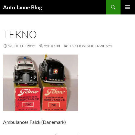
Recherche
Auto Jaune Blog
ALLER
MENU
AU
PRINCI
CONTENU
TEKNO
26 JUILLET 2015
250 × 188
LES CHOSES DE LA VIE N°1
Ambulances Falck (Danemark)