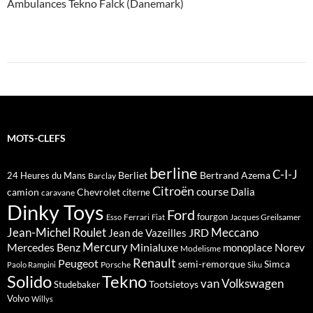
Ambulances Tekno Falck (Danemark)
MOTS-CLEFS
berline
C-I-J
Berliet
Bertrand Azema
24 Heures du Mans
Barclay
Citroën
course
Dalia
camion
Chevrolet
citerne
caravane
Dinky Toys
Ford
fourgon
Ferrari
Jacques Greilsamer
Esso
Fiat
Meccano
Jean-Michel Roulet
JRD
Jean de Vazeilles
Mercedes Benz
Mercury
Minialuxe
Norev
monoplace
Modelisme
Renault
Peugeot
semi-remorque
Simca
Porsche
Paolo Rampini
Siku
Solido
Tekno
van
Volkswagen
Tootsietoys
Studebaker
Volvo
Willys