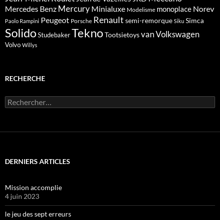
Mercedes Benz
Mercury
Minialuxe
Norev
monoplace
Modelisme
Renault
Peugeot
semi-remorque
Simca
Porsche
Paolo Rampini
Siku
Solido
Tekno
van
Volkswagen
Tootsietoys
Studebaker
Volvo
Willys
RECHERCHE
Rechercher :
DERNIERS ARTICLES
Mission accomplie
4 juin 2023
le jeu des sept erreurs