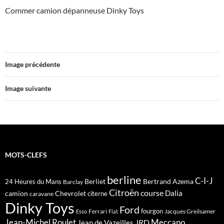
Commer camion dépanneuse Dinky Toys
Image précédente
Image suivante
MOTS-CLEFS
berline
C-I-J
Berliet
Bertrand Azema
24 Heures du Mans
Barclay
Citroën
course
Dalia
camion
Chevrolet
citerne
caravane
Dinky Toys
Ford
fourgon
Ferrari
Jacques Greilsamer
Esso
Fiat
Meccano
Jean-Michel Roulet
JRD
Jean de Vazeilles