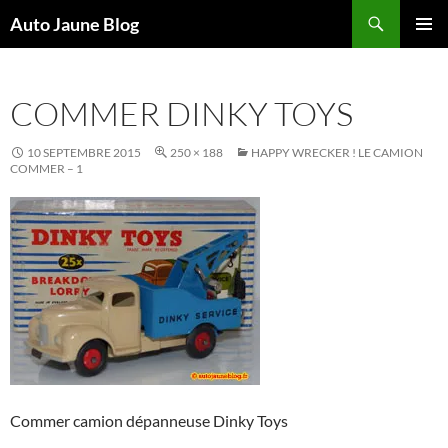
Recherche
Auto Jaune Blog
ALLER
MENU
AU
PRINCI
CONTENU
COMMER DINKY TOYS
10 SEPTEMBRE 2015
250 × 188
HAPPY WRECKER ! LE CAMION
COMMER – 1
Commer camion dépanneuse Dinky Toys