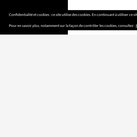
Confidentialité et cookies : ce site utilise des cookies. En continuant à utiliser ce s
Pour en savoir plus, notamment sur la façon de contrôler les cookies, consultez :
DERNIERS ARTICLES
Mission accomplie
4 juin 2023
le jeu des sept erreurs
7 mai 2023
« jouet français »
2 avril 2023
Mobilité douce
5 mars 2023
Pipelette 9
5 février 2023