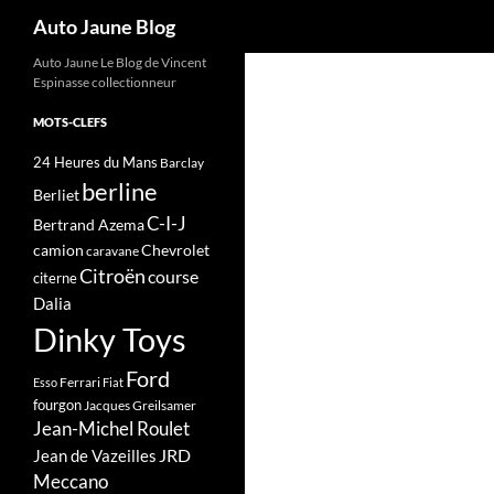
Recherche
Auto Jaune Blog
Auto Jaune Le Blog de Vincent
Espinasse collectionneur
MOTS-CLEFS
24 Heures du Mans
Barclay
berline
Berliet
C-I-J
Bertrand Azema
camion
Chevrolet
caravane
Citroën
course
citerne
Dalia
Dinky Toys
Ford
Ferrari
Esso
Fiat
fourgon
Jacques Greilsamer
Jean-Michel Roulet
JRD
Jean de Vazeilles
Meccano