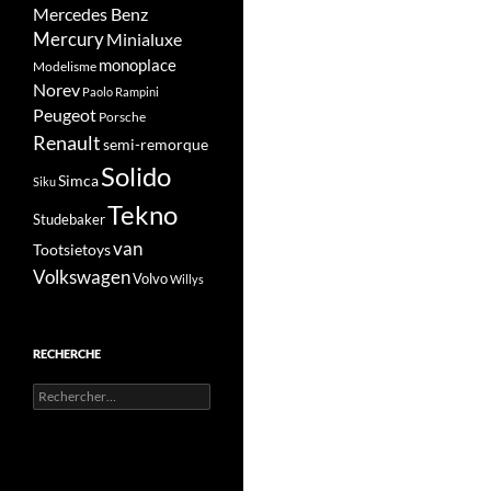
Mercedes Benz
Mercury
Minialuxe
monoplace
Modelisme
Norev
Paolo Rampini
Peugeot
Porsche
Renault
semi-remorque
Solido
Simca
Siku
Tekno
Studebaker
van
Tootsietoys
Volkswagen
Volvo
Willys
RECHERCHE
Rechercher :