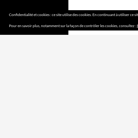
Confidentialité et cookies : ce site utilise des cookies. En continuant à utiliser ce s
Pour en savoir plus, notamment sur la façon de contrôler les cookies, consultez :
DERNIERS ARTICLES
Mission accomplie
4 juin 2023
le jeu des sept erreurs
7 mai 2023
« jouet français »
2 avril 2023
Mobilité douce
5 mars 2023
Pipelette 9
5 février 2023