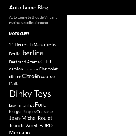
Recherche
Auto Jaune Blog
Auto Jaune Le Blog de Vincent
Espinasse collectionneur
MOTS-CLEFS
24 Heures du Mans
Barclay
berline
Berliet
C-I-J
Bertrand Azema
camion
Chevrolet
caravane
Citroën
course
citerne
Dalia
Dinky Toys
Ford
Ferrari
Esso
Fiat
fourgon
Jacques Greilsamer
Jean-Michel Roulet
JRD
Jean de Vazeilles
Meccano