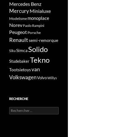
Mercedes Benz
Mercury
Minialuxe
monoplace
Modelisme
Norev
Paolo Rampini
Peugeot
Porsche
Renault
semi-remorque
Solido
Simca
Siku
Tekno
Studebaker
van
Tootsietoys
Volkswagen
Volvo
Willys
RECHERCHE
Rechercher :