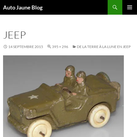
Recherche
Auto Jaune Blog
ALLER
MENU
AU
PRINCI
CONTENU
JEEP
14 SEPTEMBRE 2015
395 × 296
DE LA TERRE À LA LUNE EN JEEP