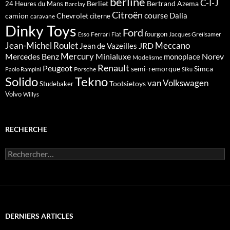
berline
C-I-J
Berliet
Bertrand Azema
24 Heures du Mans
Barclay
Citroën
course
Dalia
camion
Chevrolet
citerne
caravane
Dinky Toys
Ford
fourgon
Ferrari
Jacques Greilsamer
Esso
Fiat
Meccano
Jean-Michel Roulet
JRD
Jean de Vazeilles
Mercedes Benz
Mercury
Minialuxe
Norev
monoplace
Modelisme
Renault
Peugeot
semi-remorque
Simca
Porsche
Paolo Rampini
Siku
Solido
Tekno
van
Volkswagen
Tootsietoys
Studebaker
Volvo
Willys
RECHERCHE
Rechercher :
DERNIERS ARTICLES