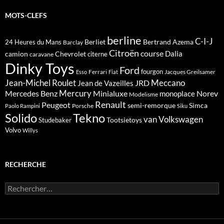
MOTS-CLEFS
berline
C-I-J
Berliet
Bertrand Azema
24 Heures du Mans
Barclay
Citroën
course
Dalia
camion
Chevrolet
citerne
caravane
Dinky Toys
Ford
fourgon
Ferrari
Jacques Greilsamer
Esso
Fiat
Meccano
Jean-Michel Roulet
JRD
Jean de Vazeilles
Mercedes Benz
Mercury
Minialuxe
Norev
monoplace
Modelisme
Renault
Peugeot
semi-remorque
Simca
Porsche
Paolo Rampini
Siku
Solido
Tekno
van
Volkswagen
Tootsietoys
Studebaker
Volvo
Willys
RECHERCHE
Rechercher :