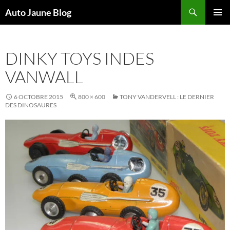
Recherche
Auto Jaune Blog
ALLER
MENU
AU
PRINCI
CONTENU
DINKY TOYS INDES
VANWALL
6 OCTOBRE 2015
800 × 600
TONY VANDERVELL : LE DERNIER
DES DINOSAURES