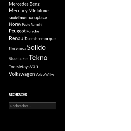
Mercedes Benz
Mercury
Minialuxe
monoplace
Modelisme
Norev
Paolo Rampini
Peugeot
Porsche
Renault
semi-remorque
Solido
Simca
Siku
Tekno
Studebaker
van
Tootsietoys
Volkswagen
Volvo
Willys
RECHERCHE
Rechercher :