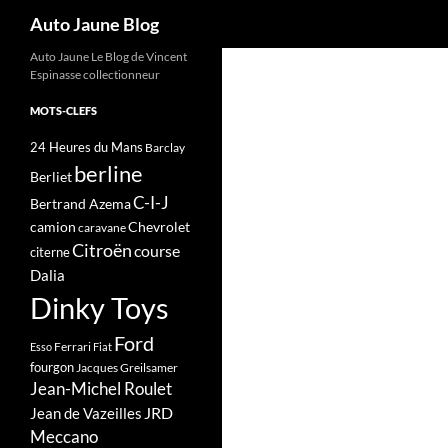
Recherche
Auto Jaune Blog
Auto Jaune Le Blog de Vincent
Espinasse collectionneur
MOTS-CLEFS
24 Heures du Mans
Barclay
berline
Berliet
C-I-J
Bertrand Azema
camion
Chevrolet
caravane
Citroën
course
citerne
Dalia
Dinky Toys
Ford
Ferrari
Esso
Fiat
fourgon
Jacques Greilsamer
Jean-Michel Roulet
JRD
Jean de Vazeilles
Meccano