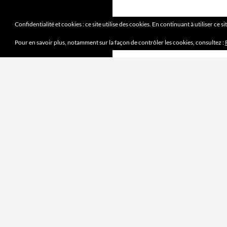
Confidentialité et cookies : ce site utilise des cookies. En continuant à utiliser ce s
Pour en savoir plus, notamment sur la façon de contrôler les cookies, consultez :
DERNIERS ARTICLES
Mission accomplie
4 juin 2023
le jeu des sept erreurs
7 mai 2023
« jouet français »
2 avril 2023
Mobilité douce
5 mars 2023
Pipelette 9
5 février 2023