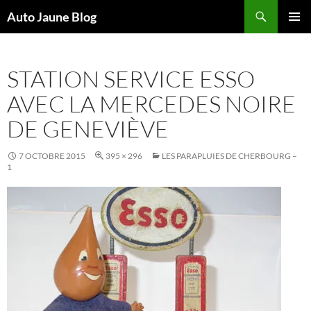
Recherche
Auto Jaune Blog
ALLER
MENU
AU
PRINCI
CONTENU
STATION SERVICE ESSO
AVEC LA MERCEDES NOIRE
DE GENEVIÈVE
7 OCTOBRE 2015
395 × 296
LES PARAPLUIES DE CHERBOURG –
1