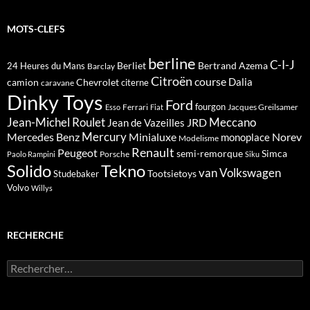
MOTS-CLEFS
berline
C-I-J
Berliet
Bertrand Azema
24 Heures du Mans
Barclay
Citroën
course
Dalia
camion
Chevrolet
citerne
caravane
Dinky Toys
Ford
fourgon
Ferrari
Jacques Greilsamer
Esso
Fiat
Meccano
Jean-Michel Roulet
JRD
Jean de Vazeilles
Mercedes Benz
Mercury
Minialuxe
Norev
monoplace
Modelisme
Renault
Peugeot
semi-remorque
Simca
Porsche
Paolo Rampini
Siku
Solido
Tekno
van
Volkswagen
Tootsietoys
Studebaker
Volvo
Willys
RECHERCHE
Rechercher :